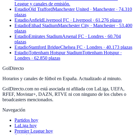
League y canales de emisión.
Estadio
Old Trafford
Manchester United · Manchester · 74.310
plazas
Estadio
Anfield
Liverpool FC · Liverpool · 61.276 plazas
Estadio
Etihad Stadium
Manchester City · Manchester · 53.400
plazas
Estadio
Emirates Stadium
Arsenal FC · Londres · 60.704
plazas
Estadio
Stamford Bridge
Chelsea FC · Londres · 40.173 plazas
Estadio
Tottenham Hotspur Stadium
Tottenham Hotspur ·
Londres · 62.850 plazas
GolDirecto
Horarios y canales de fútbol en España. Actualizado al minuto.
GolDirecto.com no está asociada ni afiliada con LaLiga, UEFA,
RFEF, Movistar+, DAZN, RTVE ni con ninguno de los clubes o
broadcasters mencionados.
Navegación
Partidos hoy
LaLiga hoy
Premier League hoy