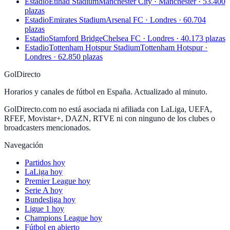
Estadio
Etihad Stadium
Manchester City · Manchester · 53.400
plazas
Estadio
Emirates Stadium
Arsenal FC · Londres · 60.704
plazas
Estadio
Stamford Bridge
Chelsea FC · Londres · 40.173 plazas
Estadio
Tottenham Hotspur Stadium
Tottenham Hotspur ·
Londres · 62.850 plazas
GolDirecto
Horarios y canales de fútbol en España. Actualizado al minuto.
GolDirecto.com no está asociada ni afiliada con LaLiga, UEFA,
RFEF, Movistar+, DAZN, RTVE ni con ninguno de los clubes o
broadcasters mencionados.
Navegación
Partidos hoy
LaLiga hoy
Premier League hoy
Serie A hoy
Bundesliga hoy
Ligue 1 hoy
Champions League hoy
Fútbol en abierto