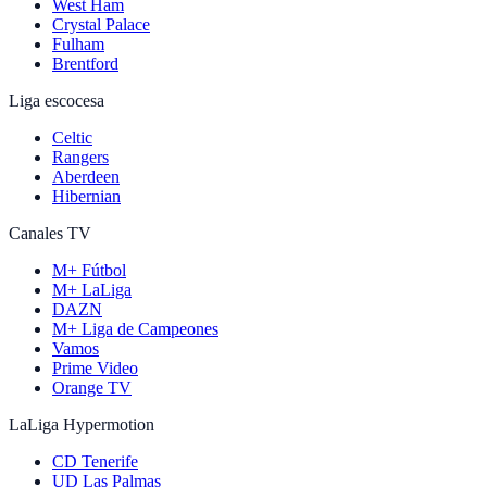
West Ham
Crystal Palace
Fulham
Brentford
Liga escocesa
Celtic
Rangers
Aberdeen
Hibernian
Canales TV
M+ Fútbol
M+ LaLiga
DAZN
M+ Liga de Campeones
Vamos
Prime Video
Orange TV
LaLiga Hypermotion
CD Tenerife
UD Las Palmas