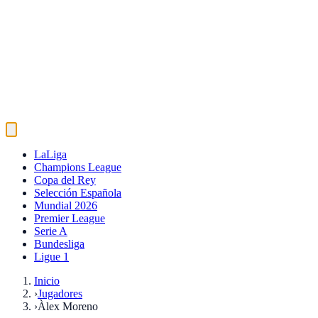
LaLiga
Champions League
Copa del Rey
Selección Española
Mundial 2026
Premier League
Serie A
Bundesliga
Ligue 1
Inicio
›
Jugadores
›
Àlex Moreno