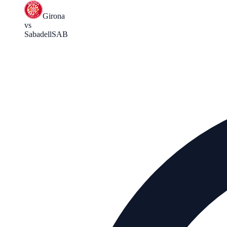
Girona
vs
Sabadell
SAB