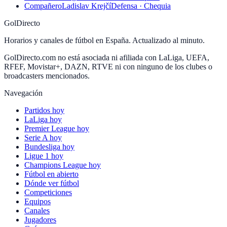
Compañero
Ladislav Krejčí
Defensa · Chequia
GolDirecto
Horarios y canales de fútbol en España. Actualizado al minuto.
GolDirecto.com no está asociada ni afiliada con LaLiga, UEFA,
RFEF, Movistar+, DAZN, RTVE ni con ninguno de los clubes o
broadcasters mencionados.
Navegación
Partidos hoy
LaLiga hoy
Premier League hoy
Serie A hoy
Bundesliga hoy
Ligue 1 hoy
Champions League hoy
Fútbol en abierto
Dónde ver fútbol
Competiciones
Equipos
Canales
Jugadores