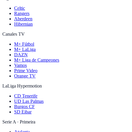
Celtic
Rangers
Aberdeen
Hibernian
Canales TV
M+ Fútbol
M+ LaLiga
DAZN
M+ Liga de Campeones
Vamos
Prime Video
Orange TV
LaLiga Hypermotion
CD Tenerife
UD Las Palmas
Burgos CF
SD Eibar
Serie A · Primeira
Atalanta