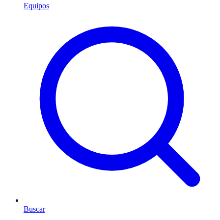
Equipos
Buscar