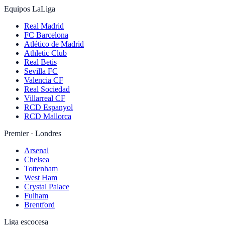
Equipos LaLiga
Real Madrid
FC Barcelona
Atlético de Madrid
Athletic Club
Real Betis
Sevilla FC
Valencia CF
Real Sociedad
Villarreal CF
RCD Espanyol
RCD Mallorca
Premier · Londres
Arsenal
Chelsea
Tottenham
West Ham
Crystal Palace
Fulham
Brentford
Liga escocesa