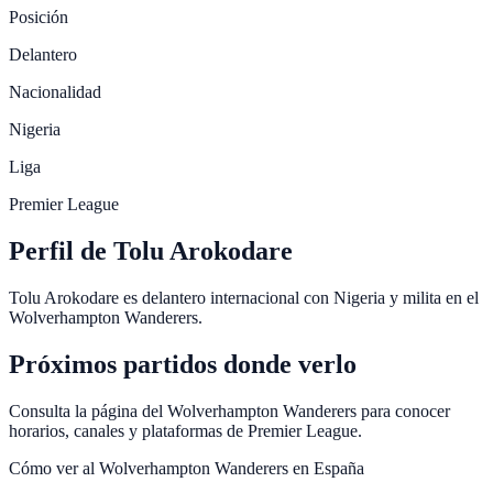
Posición
Delantero
Nacionalidad
Nigeria
Liga
Premier League
Perfil de Tolu Arokodare
Tolu Arokodare es delantero internacional con Nigeria y milita en el
Wolverhampton Wanderers.
Próximos partidos donde verlo
Consulta la página del Wolverhampton Wanderers para conocer
horarios, canales y plataformas de Premier League.
Cómo ver al
Wolverhampton Wanderers
en España