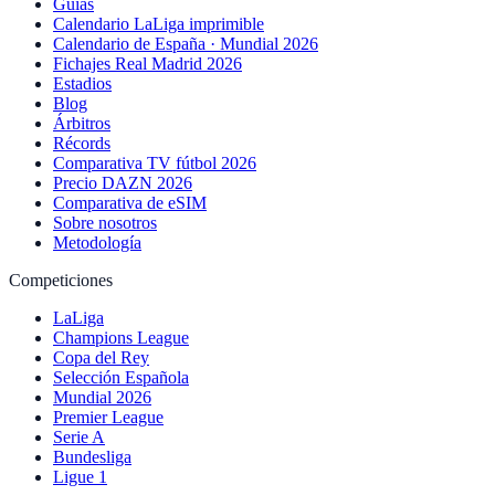
Guías
Calendario LaLiga imprimible
Calendario de España · Mundial 2026
Fichajes Real Madrid 2026
Estadios
Blog
Árbitros
Récords
Comparativa TV fútbol 2026
Precio DAZN 2026
Comparativa de eSIM
Sobre nosotros
Metodología
Competiciones
LaLiga
Champions League
Copa del Rey
Selección Española
Mundial 2026
Premier League
Serie A
Bundesliga
Ligue 1