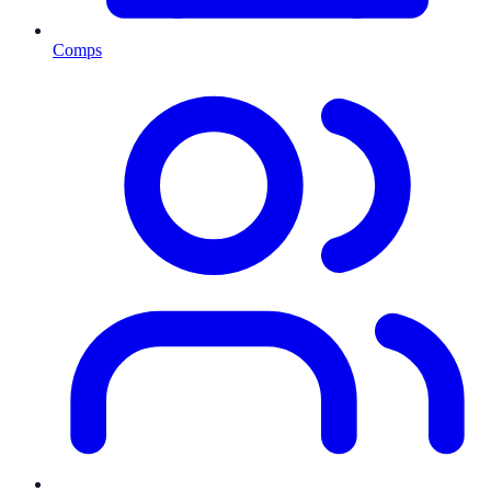
Comps