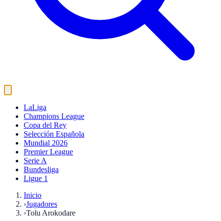
LaLiga
Champions League
Copa del Rey
Selección Española
Mundial 2026
Premier League
Serie A
Bundesliga
Ligue 1
Inicio
›
Jugadores
›
Tolu Arokodare