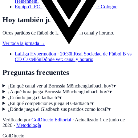
Heidenheim
Equipo
1. FC Köln
Calendario y dónde ver · Cologne
Hoy también juegan
Otros partidos de fútbol de la jornada con canal y horario.
Ver toda la jornada
→
LaLiga Hypermotion · 20:30h
Real Sociedad de Fútbol B vs
CD Castellón
Dónde ver: canal y horario
Preguntas frecuentes
¿En qué canal ver al Borussia Mönchengladbach hoy?
▾
¿A qué hora juega Borussia Mönchengladbach hoy?
▾
¿Cuándo juega Gladbach?
▾
¿En qué competiciones juega el Gladbach?
▾
¿Dónde juega el Gladbach sus partidos como local?
▾
Verificado por
GolDirecto Editorial
·
Actualizado
1 de junio de
2026
·
Metodología
GolDirecto