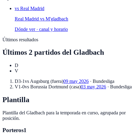
vs
Real Madrid
Real Madrid
vs
M'gladbach
Dónde ver · canal y horario
Últimos resultados
Últimos
2
partidos
del
Gladbach
D
V
D
3-1
vs
Augsburg
(
fuera
)
09 may 2026
·
Bundesliga
V
1-0
vs
Borussia Dortmund
(
casa
)
03 may 2026
·
Bundesliga
Plantilla
Plantilla del
Gladbach
para la temporada en curso, agrupada por
posición.
Porteros
1