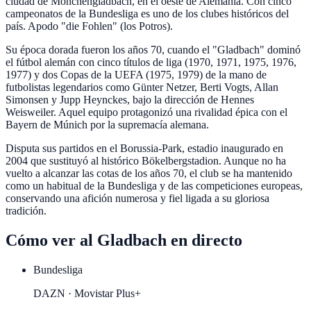
ciudad de Mönchengladbach, en el oeste de Alemania. Con cinco
campeonatos de la Bundesliga es uno de los clubes históricos del
país. Apodo "die Fohlen" (los Potros).
Su época dorada fueron los años 70, cuando el "Gladbach" dominó
el fútbol alemán con cinco títulos de liga (1970, 1971, 1975, 1976,
1977) y dos Copas de la UEFA (1975, 1979) de la mano de
futbolistas legendarios como Günter Netzer, Berti Vogts, Allan
Simonsen y Jupp Heynckes, bajo la dirección de Hennes
Weisweiler. Aquel equipo protagonizó una rivalidad épica con el
Bayern de Múnich por la supremacía alemana.
Disputa sus partidos en el Borussia-Park, estadio inaugurado en
2004 que sustituyó al histórico Bökelbergstadion. Aunque no ha
vuelto a alcanzar las cotas de los años 70, el club se ha mantenido
como un habitual de la Bundesliga y de las competiciones europeas,
conservando una afición numerosa y fiel ligada a su gloriosa
tradición.
Cómo ver al
Gladbach
en directo
Bundesliga
DAZN · Movistar Plus+