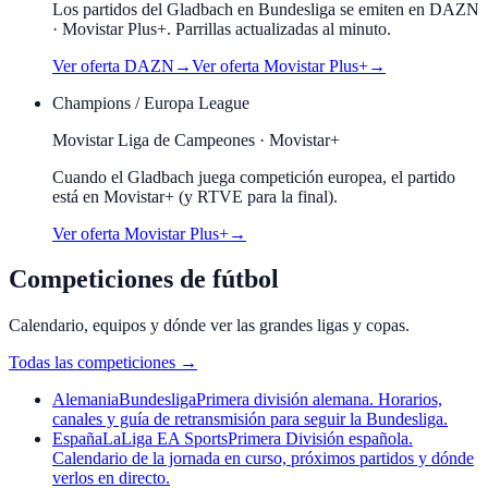
Los partidos del Gladbach en Bundesliga se emiten en DAZN
· Movistar Plus+. Parrillas actualizadas al minuto.
Ver oferta
DAZN
→
Ver oferta
Movistar Plus+
→
Champions / Europa League
Movistar Liga de Campeones · Movistar+
Cuando el
Gladbach
juega competición europea, el partido
está en Movistar+ (y RTVE para la final).
Ver oferta Movistar Plus+
→
Competiciones de fútbol
Calendario, equipos y dónde ver las grandes ligas y copas.
Todas las competiciones
→
Alemania
Bundesliga
Primera división alemana. Horarios,
canales y guía de retransmisión para seguir la Bundesliga.
España
LaLiga EA Sports
Primera División española.
Calendario de la jornada en curso, próximos partidos y dónde
verlos en directo.