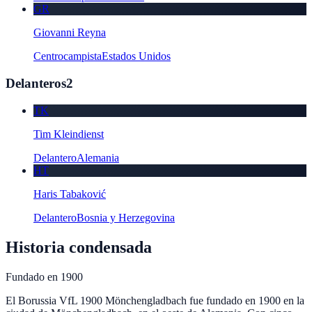
GR
Giovanni Reyna
Centrocampista
Estados Unidos
Delanteros
2
TK
Tim Kleindienst
Delantero
Alemania
HT
Haris Tabaković
Delantero
Bosnia y Herzegovina
Historia condensada
Fundado en
1900
El Borussia VfL 1900 Mönchengladbach fue fundado en 1900 en la