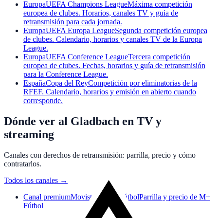
Europa
UEFA Champions League
Máxima competición
europea de clubes. Horarios, canales TV y guía de
retransmisión para cada jornada.
Europa
UEFA Europa League
Segunda competición europea
de clubes. Calendario, horarios y canales TV de la Europa
League.
Europa
UEFA Conference League
Tercera competición
europea de clubes. Fechas, horarios y guía de retransmisión
para la Conference League.
España
Copa del Rey
Competición por eliminatorias de la
RFEF. Calendario, horarios y emisión en abierto cuando
corresponde.
Dónde ver al Gladbach en TV y
streaming
Canales con derechos de retransmisión: parrilla, precio y cómo
contratarlos.
Todos los canales
→
Canal premium
Movistar Plus+ Fútbol
Parrilla y precio de M+
Fútbol