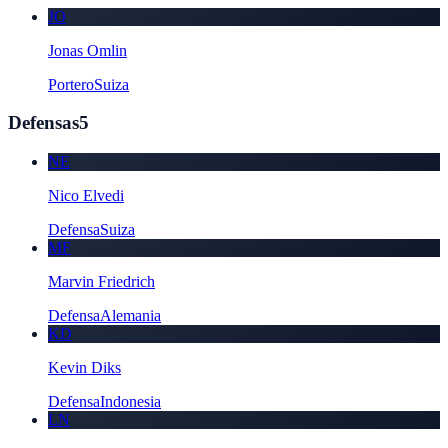
JO
Jonas Omlin
Portero
Suiza
Defensas
5
NE
Nico Elvedi
Defensa
Suiza
MF
Marvin Friedrich
Defensa
Alemania
KD
Kevin Diks
Defensa
Indonesia
LN