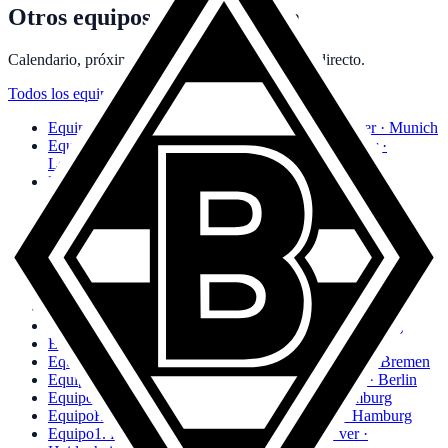
Otros equipos de Bundesliga
Calendario, próximos partidos y dónde verlos en directo.
Todos los equipos
→
Equipo
FC Bayern München
Calendario y dónde ver · Munich
Equipo
Bayer 04 Leverkusen
Calendario y dónde ver ·
Leverkusen
Equipo
Borussia Dortmund
Calendario y dónde ver ·
Dortmund
Equipo
RB Leipzig
Calendario y dónde ver · Leipzig
Equipo
VfB Stuttgart
Calendario y dónde ver · Stuttgart
Equipo
Eintracht Frankfurt
Calendario y dónde ver · Frankfurt
Equipo
TSG Hoffenheim
Calendario y dónde ver · Sinsheim
Equipo
VfL Wolfsburg
Calendario y dónde ver · Wolfsburg
Equipo
1. FSV Mainz 05
Calendario y dónde ver · Mainz
Equipo
FC Augsburg
Calendario y dónde ver · Augsburg
Equipo
SC Freiburg
Calendario y dónde ver · Freiburg
Equipo
SV Werder Bremen
Calendario y dónde ver · Bremen
Equipo
1. FC Union Berlin
Calendario y dónde ver · Berlin
Equipo
FC St. Pauli
Calendario y dónde ver · Hamburg
Equipo
Hamburger SV
Calendario y dónde ver · Hamburg
Equipo
1. FC Heidenheim
Calendario y dónde ver ·