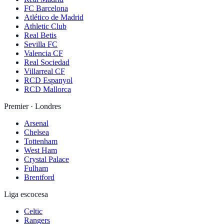
FC Barcelona
Atlético de Madrid
Athletic Club
Real Betis
Sevilla FC
Valencia CF
Real Sociedad
Villarreal CF
RCD Espanyol
RCD Mallorca
Premier · Londres
Arsenal
Chelsea
Tottenham
West Ham
Crystal Palace
Fulham
Brentford
Liga escocesa
Celtic
Rangers