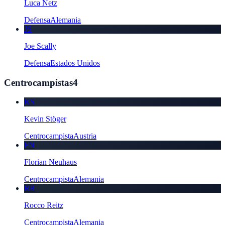
Luca Netz
Defensa
Alemania
JS
Joe Scally
Defensa
Estados Unidos
Centrocampistas
4
KS
Kevin Stöger
Centrocampista
Austria
FN
Florian Neuhaus
Centrocampista
Alemania
RR
Rocco Reitz
Centrocampista
Alemania