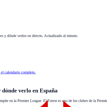
es y dónde verlos en directo. Actualizado al minuto.
 el calendario completo.
y dónde verlo en España
pite en la Premier League. El Forest es uno de los clubes de la Premie