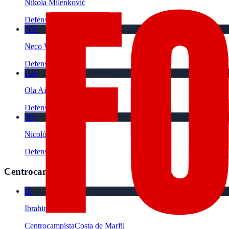
Nikola Milenković
Defensa
Serbia
NW
Neco Williams
Defensa
Gales
OA
Ola Aina
Defensa
Nigeria
NS
Nicolò Savona
Defensa
Italia
Centrocampistas
4
IS
Ibrahim Sangaré
Centrocampista
Costa de Marfil