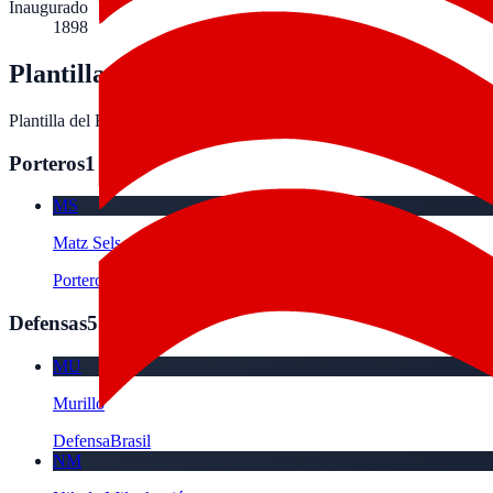
Inaugurado
1898
Plantilla
Plantilla del
Forest
para la temporada en curso, agrupada por posición
Porteros
1
MS
Matz Sels
Portero
Bélgica
Defensas
5
MU
Murillo
Defensa
Brasil
NM