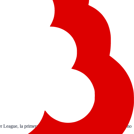
r League, la primera división de Inglaterra. Disputa sus partidos como