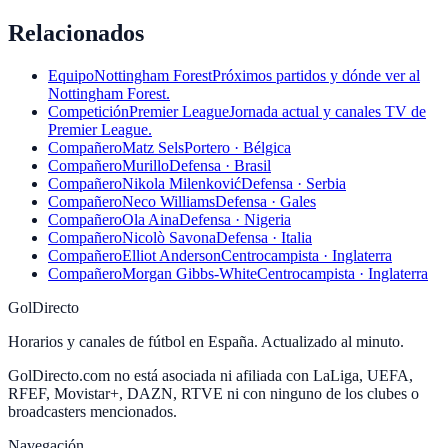
Relacionados
Equipo
Nottingham Forest
Próximos partidos y dónde ver al
Nottingham Forest.
Competición
Premier League
Jornada actual y canales TV de
Premier League.
Compañero
Matz Sels
Portero · Bélgica
Compañero
Murillo
Defensa · Brasil
Compañero
Nikola Milenković
Defensa · Serbia
Compañero
Neco Williams
Defensa · Gales
Compañero
Ola Aina
Defensa · Nigeria
Compañero
Nicolò Savona
Defensa · Italia
Compañero
Elliot Anderson
Centrocampista · Inglaterra
Compañero
Morgan Gibbs-White
Centrocampista · Inglaterra
GolDirecto
Horarios y canales de fútbol en España. Actualizado al minuto.
GolDirecto.com no está asociada ni afiliada con LaLiga, UEFA,
RFEF, Movistar+, DAZN, RTVE ni con ninguno de los clubes o
broadcasters mencionados.
Navegación