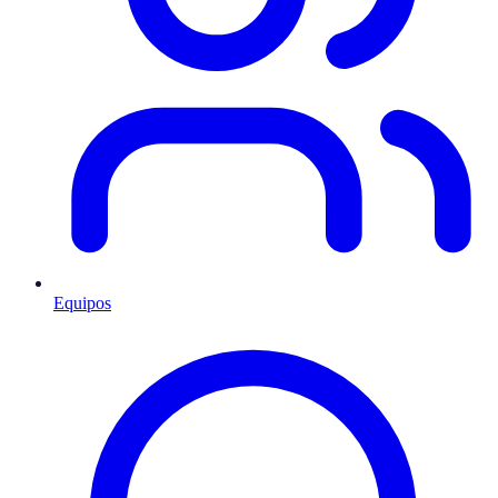
Equipos