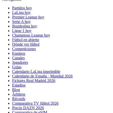
Partidos hoy
LaLiga hoy
Premier League hoy
Serie A hoy
Bundesliga hoy
Ligue 1 hoy
Champions League hoy
Fútbol en abierto
Dónde ver fútbol
Competiciones
Equipos
Canales
Jugadores
Guías
Calendario LaLiga imprimible
Calendario de España · Mundial 2026
Fichajes Real Madrid 2026
Estadios
Blog
Árbitros
Récords
Comparativa TV fútbol 2026
Precio DAZN 2026
Comparativa de eSIM