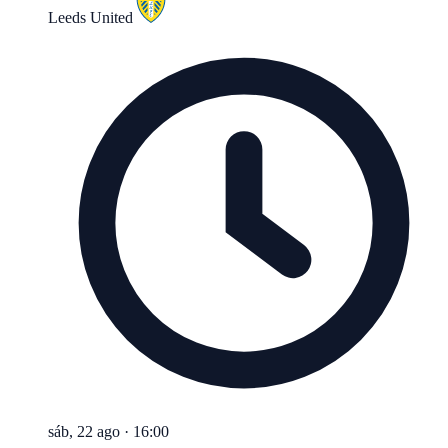
Leeds United
sáb, 22 ago
·
16:00