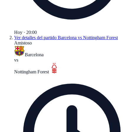
Hoy · 20:00
Ver detalles del partido
Barcelona vs Nottingham Forest
Amistoso
Barcelona
vs
Nottingham Forest