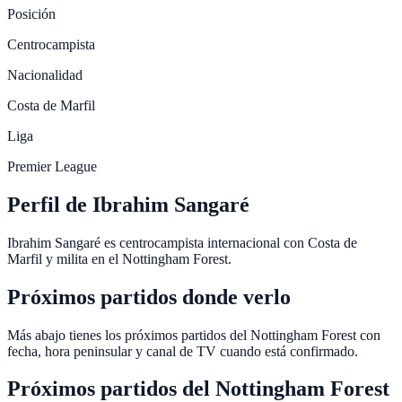
Posición
Centrocampista
Nacionalidad
Costa de Marfil
Liga
Premier League
Perfil de Ibrahim Sangaré
Ibrahim Sangaré es centrocampista internacional con Costa de
Marfil y milita en el Nottingham Forest.
Próximos partidos donde verlo
Más abajo tienes los próximos partidos del Nottingham Forest con
fecha, hora peninsular y canal de TV cuando está confirmado.
Próximos partidos del
Nottingham Forest