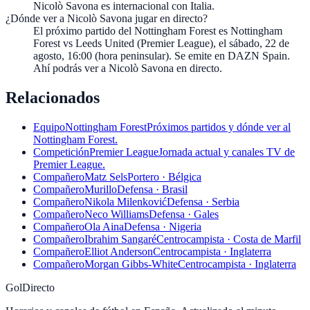
Nicolò Savona es internacional con Italia.
¿Dónde ver a Nicolò Savona jugar en directo?
El próximo partido del Nottingham Forest es Nottingham
Forest vs Leeds United (Premier League), el sábado, 22 de
agosto, 16:00 (hora peninsular). Se emite en DAZN Spain.
Ahí podrás ver a Nicolò Savona en directo.
Relacionados
Equipo
Nottingham Forest
Próximos partidos y dónde ver al
Nottingham Forest.
Competición
Premier League
Jornada actual y canales TV de
Premier League.
Compañero
Matz Sels
Portero · Bélgica
Compañero
Murillo
Defensa · Brasil
Compañero
Nikola Milenković
Defensa · Serbia
Compañero
Neco Williams
Defensa · Gales
Compañero
Ola Aina
Defensa · Nigeria
Compañero
Ibrahim Sangaré
Centrocampista · Costa de Marfil
Compañero
Elliot Anderson
Centrocampista · Inglaterra
Compañero
Morgan Gibbs-White
Centrocampista · Inglaterra
GolDirecto