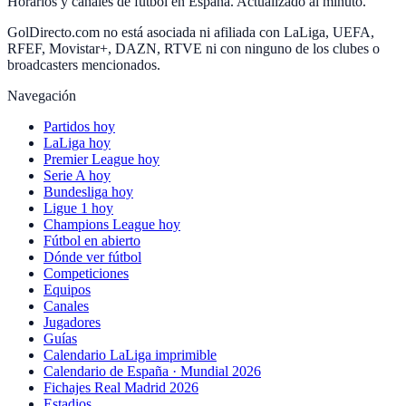
Horarios y canales de fútbol en España. Actualizado al minuto.
GolDirecto.com no está asociada ni afiliada con LaLiga, UEFA,
RFEF, Movistar+, DAZN, RTVE ni con ninguno de los clubes o
broadcasters mencionados.
Navegación
Partidos hoy
LaLiga hoy
Premier League hoy
Serie A hoy
Bundesliga hoy
Ligue 1 hoy
Champions League hoy
Fútbol en abierto
Dónde ver fútbol
Competiciones
Equipos
Canales
Jugadores
Guías
Calendario LaLiga imprimible
Calendario de España · Mundial 2026
Fichajes Real Madrid 2026
Estadios