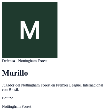
Defensa
·
Nottingham Forest
Murillo
Jugador del
Nottingham Forest
en
Premier League
. Internacional
con
Brasil
.
Equipo
Nottingham Forest