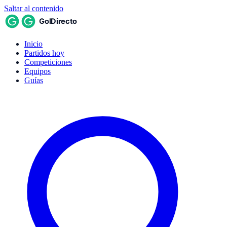
Saltar al contenido
Inicio
Partidos hoy
Competiciones
Equipos
Guías