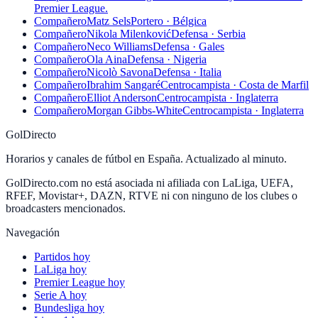
Premier League.
Compañero
Matz Sels
Portero · Bélgica
Compañero
Nikola Milenković
Defensa · Serbia
Compañero
Neco Williams
Defensa · Gales
Compañero
Ola Aina
Defensa · Nigeria
Compañero
Nicolò Savona
Defensa · Italia
Compañero
Ibrahim Sangaré
Centrocampista · Costa de Marfil
Compañero
Elliot Anderson
Centrocampista · Inglaterra
Compañero
Morgan Gibbs-White
Centrocampista · Inglaterra
GolDirecto
Horarios y canales de fútbol en España. Actualizado al minuto.
GolDirecto.com no está asociada ni afiliada con LaLiga, UEFA,
RFEF, Movistar+, DAZN, RTVE ni con ninguno de los clubes o
broadcasters mencionados.
Navegación
Partidos hoy
LaLiga hoy
Premier League hoy
Serie A hoy
Bundesliga hoy