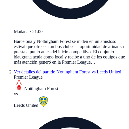
Mañana · 21:00
Barcelona y Nottingham Forest se miden en un amistoso
estival que ofrece a ambos clubes la oportunidad de afinar su
puesta a punto antes del inicio competitivo. El conjunto
blaugrana actúa como local y recibe a uno de los equipos que
más atención generó en la Premier League…
Ver detalles del partido
Nottingham Forest vs Leeds United
Premier League
Nottingham Forest
vs
Leeds United