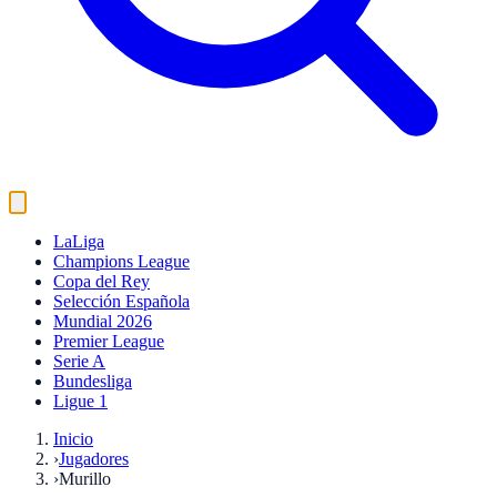
LaLiga
Champions League
Copa del Rey
Selección Española
Mundial 2026
Premier League
Serie A
Bundesliga
Ligue 1
Inicio
›
Jugadores
›
Murillo