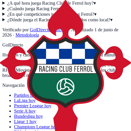
¿A qué hora juega Racing Club de Ferrol hoy?
▾
¿Cuándo juega Racing Ferrol?
▾
¿En qué competiciones juega el Racing Ferrol?
▾
¿Dónde juega el Racing Ferrol sus partidos como local?
▾
Verificado por
GolDirecto Editorial
·
Actualizado
1 de junio de
2026
·
Metodología
GolDirecto
Horarios y canales de fútbol en España. Actualizado al minuto.
GolDirecto.com no está asociada ni afiliada con LaLiga, UEFA,
RFEF, Movistar+, DAZN, RTVE ni con ninguno de los clubes o
broadcasters mencionados.
Navegación
Partidos hoy
LaLiga hoy
Premier League hoy
Serie A hoy
Bundesliga hoy
Ligue 1 hoy
Champions League hoy