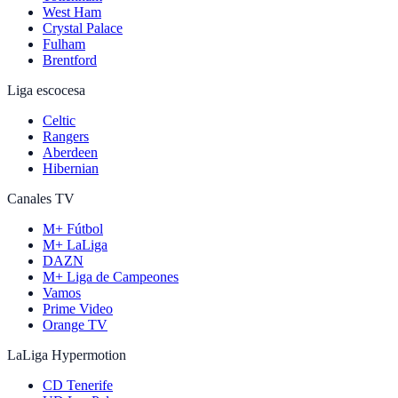
West Ham
Crystal Palace
Fulham
Brentford
Liga escocesa
Celtic
Rangers
Aberdeen
Hibernian
Canales TV
M+ Fútbol
M+ LaLiga
DAZN
M+ Liga de Campeones
Vamos
Prime Video
Orange TV
LaLiga Hypermotion
CD Tenerife