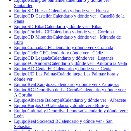
Equipo
Racing de Santander
Calendario y dónde ver ·
Santander
Equipo
SD Huesca
Calendario y dónde ver · Huesca
Equipo
CD Castellón
Calendario y dónde ver · Castelló de la
Plana
Equipo
SD Eibar
Calendario y dónde ver · Eibar
Equipo
Córdoba CF
Calendario y dónde ver · Córdoba
Equipo
CD Mirandés
Calendario y dónde ver · Miranda de
Ebro
Equipo
Granada CF
Calendario y dónde ver · Granada
Equipo
Cádiz CF
Calendario y dónde ver · Cádiz
Equipo
CD Leganés
Calendario y dónde ver · Leganés
Equipo
FC Andorra
Calendario y dónde ver · Andorra la Vella
Equipo
AD Ceuta FC
Calendario y dónde ver · Ceuta
Equipo
UD Las Palmas
Cuándo juega Las Palmas: hora y
dónde ver
Equipo
Real Zaragoza
Calendario y dónde ver · Zaragoza
Equipo
RC Deportivo de La Coruña
Calendario y dónde ver ·
A Coruña
Equipo
Albacete Balompié
Calendario y dónde ver · Albacete
Equipo
Burgos CF
Calendario y dónde ver · Burgos
Equipo
Cultural y Deportiva Leonesa
Calendario y dónde ver ·
León
Equipo
Real Sociedad B
Calendario y dónde ver · San
Sebastián