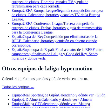
europea de clubes. Horarios, canales TV y guía de
retransmisión para cada jornada.
Europa
UEFA Europa League
Segunda competición europea
de clubes. Calendario, horarios y canales TV de la Europa
League.
Europa
UEFA Conference League
Tercera competición
europea de clubes. Fechas, horarios y guía de retransmisión
para la Conference League.
España
Copa del Rey
Competición por eliminatorias de la
RFEF. Calendario, horarios y emisión en abierto cuando
corresponde.
España
Supercopa de España
Final a cuatro de la RFEF entre
campeones y finalistas de LaLiga y Copa del Rey. Sedes,
horarios y dónde verla.
Otros equipos de laliga-hypermotion
Calendario, próximos partidos y dónde verlos en directo.
Todos los equipos
→
Equipo
Real Sporting de Gijón
Calendario y dónde ver · Gijón
Equipo
UD Almería
Calendario y dónde ver · Almería
Equipo
Málaga CF
Calendario y dónde ver · Málaga