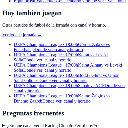
Equipo
Real Valladolid CF
Calendario y dónde ver · Valladolid
Hoy también juegan
Otros partidos de fútbol de la jornada con canal y horario.
Ver toda la jornada
→
UEFA Champions League · 18:00h
Górnik Zabrze vs
Fenerbahçe
Dónde ver: canal y horario
UEFA Champions League · 17:00h
Kairat vs Levski
Sofia
Dónde ver: canal y horario
UEFA Champions League · 17:00h
Kairat Almaty vs Levski
Sofia
Dónde ver: canal y horario
UEFA Champions League · 18:00h
Bodø / Glimt vs Union
Saint-Gilloise
Dónde ver: canal y horario
UEFA Champions League · 18:00h
Sabah vs AGF
Dónde ver:
canal y horario
UEFA Champions League · 19:00h
Kauno Žalgiris vs
Dinamo Zagreb
Dónde ver: canal y horario
Preguntas frecuentes
¿En qué canal ver al Racing Club de Ferrol hoy?
▾