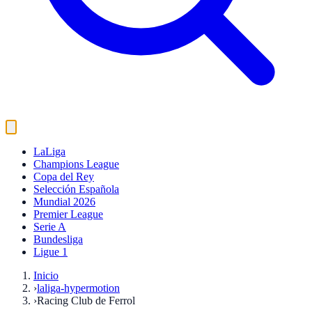
LaLiga
Champions League
Copa del Rey
Selección Española
Mundial 2026
Premier League
Serie A
Bundesliga
Ligue 1
Inicio
›
laliga-hypermotion
›
Racing Club de Ferrol