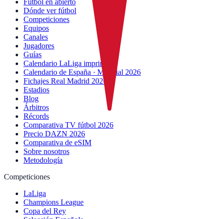
Fútbol en abierto
Dónde ver fútbol
Competiciones
Equipos
Canales
Jugadores
Guías
Calendario LaLiga imprimible
Calendario de España · Mundial 2026
Fichajes Real Madrid 2026
Estadios
Blog
Árbitros
Récords
Comparativa TV fútbol 2026
Precio DAZN 2026
Comparativa de eSIM
Sobre nosotros
Metodología
Competiciones
LaLiga
Champions League
Copa del Rey