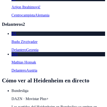
Arijon Ibrahimović
Centrocampista
Alemania
Delanteros
2
BZ
Budu Zivzivadze
Delantero
Georgia
MH
Mathias Honsak
Delantero
Austria
Cómo ver al
Heidenheim
en directo
Bundesliga
DAZN · Movistar Plus+
Los partidos del Heidenheim en Bundesliga se emiten en