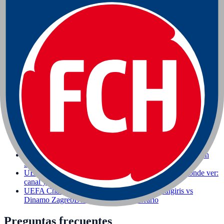
Equipo
1. FC Heidenheim
Calendario y dónde ver ·
Heidenheim
Equipo
1. FC Köln
Calendario y dónde ver · Cologne
Hoy también juegan
Otros partidos de fútbol de la jornada con canal y horario.
Ver toda la jornada
→
UEFA Champions League · 18:00h
Górnik Zabrze vs
Fenerbahçe
Dónde ver: canal y horario
UEFA Champions League · 17:00h
Kairat vs Levski
Sofia
Dónde ver: canal y horario
UEFA Champions League · 17:00h
Kairat Almaty vs Levski
Sofia
Dónde ver: canal y horario
UEFA Champions League · 18:00h
Bodø / Glimt vs Union
Saint-Gilloise
Dónde ver: canal y horario
UEFA Champions League · 18:00h
Sabah vs AGF
Dónde ver:
canal y horario
UEFA Champions League · 19:00h
Kauno Žalgiris vs
Dinamo Zagreb
Dónde ver: canal y horario
Preguntas frecuentes