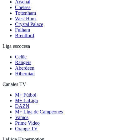
Arsenal
Chelsea
Tottenham
West Ham
Crystal Palace
Fulham
Brentford
Liga escocesa
Celtic
Rangers
Aberdeen
Hibernian
Canales TV
M+ Fútbol
M+ LaLiga
DAZN
M+ Liga de Campeones
Vamos
Prime Video
Orange TV
LaLiga Hypermotion