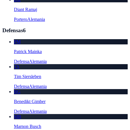
Diant Ramaj
Portero
Alemania
Defensas
6
PM
Patrick Mainka
Defensa
Alemania
TS
Tim Siersleben
Defensa
Alemania
BG
Benedikt Gimber
Defensa
Alemania
MB
Marnon Busch