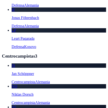
Defensa
Alemania
JF
Jonas Föhrenbach
Defensa
Alemania
LP
Leart Paqarada
Defensa
Kosovo
Centrocampistas
3
JS
Jan Schöppner
Centrocampista
Alemania
ND
Niklas Dorsch
Centrocampista
Alemania
AI