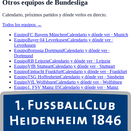
Otros equipos de Bundesliga
Calendario, próximos partidos y dónde verlos en directo.
Todos los equipos
→
Equipo
FC Bayern München
Calendario y dónde ver · Munich
Equipo
Bayer 04 Leverkusen
Calendario y dónde ver ·
Leverkusen
Equipo
Borussia Dortmund
Calendario y dónde ver ·
Dortmund
Equipo
RB Leipzig
Calendario y dónde ver · Leipzig
Equipo
VfB Stuttgart
Calendario y dónde ver · Stuttgart
Equipo
Eintracht Frankfurt
Calendario y dónde ver · Frankfurt
Equipo
TSG Hoffenheim
Calendario y dónde ver · Sinsheim
Equipo
VfL Wolfsburg
Calendario y dónde ver · Wolfsburg
Equipo
1. FSV Mainz 05
Calendario y dónde ver · Mainz
Equipo
FC Augsburg
Calendario y dónde ver · Augsburg
Equipo
Borussia Mönchengladbach
Calendario y dónde ver ·
Mönchengladbach
Equipo
SC Freiburg
Calendario y dónde ver · Freiburg
Equipo
SV Werder Bremen
Calendario y dónde ver · Bremen
Equipo
1. FC Union Berlin
Calendario y dónde ver · Berlin
Equipo
FC St. Pauli
Calendario y dónde ver · Hamburg
Equipo
Hamburger SV
Calendario y dónde ver · Hamburg