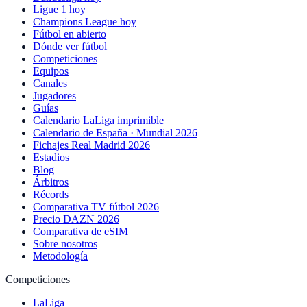
Ligue 1 hoy
Champions League hoy
Fútbol en abierto
Dónde ver fútbol
Competiciones
Equipos
Canales
Jugadores
Guías
Calendario LaLiga imprimible
Calendario de España · Mundial 2026
Fichajes Real Madrid 2026
Estadios
Blog
Árbitros
Récords
Comparativa TV fútbol 2026
Precio DAZN 2026
Comparativa de eSIM
Sobre nosotros
Metodología
Competiciones
LaLiga