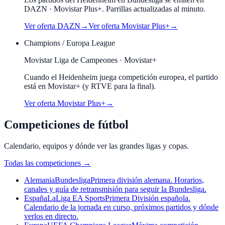
DAZN · Movistar Plus+. Parrillas actualizadas al minuto.
Ver oferta
DAZN
→
Ver oferta
Movistar Plus+
→
Champions / Europa League
Movistar Liga de Campeones · Movistar+
Cuando el
Heidenheim
juega competición europea, el partido
está en Movistar+ (y RTVE para la final).
Ver oferta Movistar Plus+
→
Competiciones de fútbol
Calendario, equipos y dónde ver las grandes ligas y copas.
Todas las competiciones
→
Alemania
Bundesliga
Primera división alemana. Horarios,
canales y guía de retransmisión para seguir la Bundesliga.
España
LaLiga EA Sports
Primera División española.
Calendario de la jornada en curso, próximos partidos y dónde
verlos en directo.