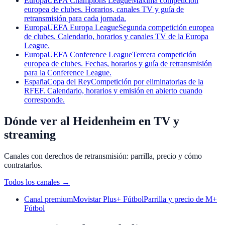
Europa
UEFA Champions League
Máxima competición
europea de clubes. Horarios, canales TV y guía de
retransmisión para cada jornada.
Europa
UEFA Europa League
Segunda competición europea
de clubes. Calendario, horarios y canales TV de la Europa
League.
Europa
UEFA Conference League
Tercera competición
europea de clubes. Fechas, horarios y guía de retransmisión
para la Conference League.
España
Copa del Rey
Competición por eliminatorias de la
RFEF. Calendario, horarios y emisión en abierto cuando
corresponde.
Dónde ver al Heidenheim en TV y
streaming
Canales con derechos de retransmisión: parrilla, precio y cómo
contratarlos.
Todos los canales
→
Canal premium
Movistar Plus+ Fútbol
Parrilla y precio de M+
Fútbol