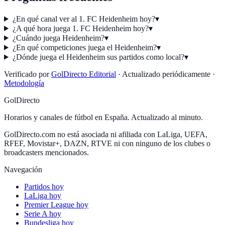
¿En qué canal ver al 1. FC Heidenheim hoy?
▾
¿A qué hora juega 1. FC Heidenheim hoy?
▾
¿Cuándo juega Heidenheim?
▾
¿En qué competiciones juega el Heidenheim?
▾
¿Dónde juega el Heidenheim sus partidos como local?
▾
Verificado por
GolDirecto Editorial
·
Actualizado periódicamente
·
Metodología
GolDirecto
Horarios y canales de fútbol en España. Actualizado al minuto.
GolDirecto.com no está asociada ni afiliada con LaLiga, UEFA,
RFEF, Movistar+, DAZN, RTVE ni con ninguno de los clubes o
broadcasters mencionados.
Navegación
Partidos hoy
LaLiga hoy
Premier League hoy
Serie A hoy
Bundesliga hoy