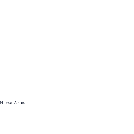
Nueva Zelanda
.