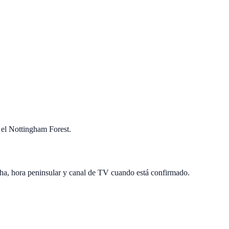
 el Nottingham Forest.
cha, hora peninsular y canal de TV cuando está confirmado.