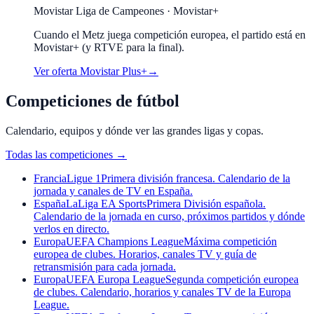
Movistar Liga de Campeones · Movistar+
Cuando el
Metz
juega competición europea, el partido está en
Movistar+ (y RTVE para la final).
Ver oferta Movistar Plus+
→
Competiciones de fútbol
Calendario, equipos y dónde ver las grandes ligas y copas.
Todas las competiciones
→
Francia
Ligue 1
Primera división francesa. Calendario de la
jornada y canales de TV en España.
España
LaLiga EA Sports
Primera División española.
Calendario de la jornada en curso, próximos partidos y dónde
verlos en directo.
Europa
UEFA Champions League
Máxima competición
europea de clubes. Horarios, canales TV y guía de
retransmisión para cada jornada.
Europa
UEFA Europa League
Segunda competición europea
de clubes. Calendario, horarios y canales TV de la Europa
League.