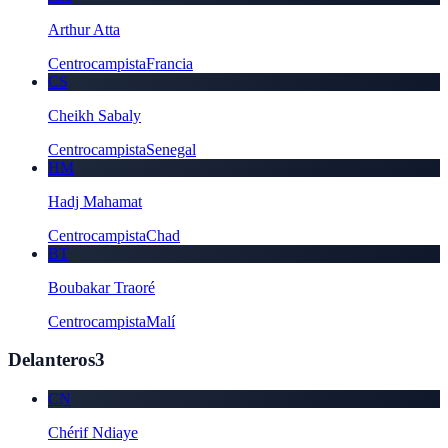
Arthur Atta
Centrocampista
Francia
CS
Cheikh Sabaly
Centrocampista
Senegal
HM
Hadj Mahamat
Centrocampista
Chad
BT
Boubakar Traoré
Centrocampista
Malí
Delanteros
3
CN
Chérif Ndiaye