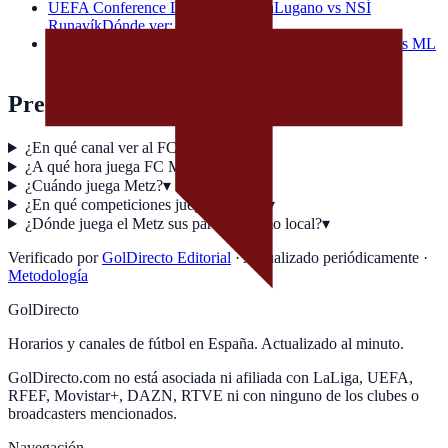
UEFA Conference League · 20:30h
Lugano vs NSÍ
Runavík
Dónde ver: canal y horario
UEFA Conference League · 20:30h
Borac Banja Luka vs ML
Vitebsk
Dónde ver: canal y horario
Preguntas frecuentes
¿En qué canal ver al FC Metz hoy?
▾
¿A qué hora juega FC Metz hoy?
▾
¿Cuándo juega Metz?
▾
¿En qué competiciones juega el Metz?
▾
¿Dónde juega el Metz sus partidos como local?
▾
Verificado por
GolDirecto Editorial
·
Actualizado periódicamente
·
Metodología
GolDirecto
Horarios y canales de fútbol en España. Actualizado al minuto.
GolDirecto.com no está asociada ni afiliada con LaLiga, UEFA,
RFEF, Movistar+, DAZN, RTVE ni con ninguno de los clubes o
broadcasters mencionados.
Navegación