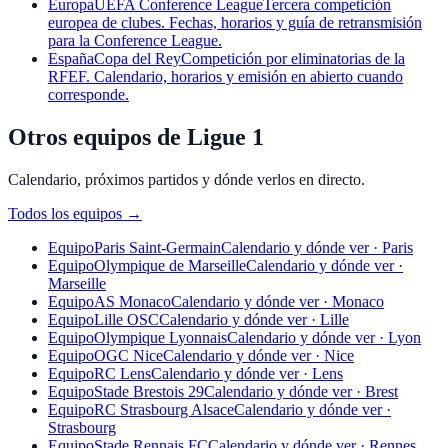
Europa
UEFA Conference League
Tercera competición
europea de clubes. Fechas, horarios y guía de retransmisión
para la Conference League.
España
Copa del Rey
Competición por eliminatorias de la
RFEF. Calendario, horarios y emisión en abierto cuando
corresponde.
Otros equipos de Ligue 1
Calendario, próximos partidos y dónde verlos en directo.
Todos los equipos
→
Equipo
Paris Saint-Germain
Calendario y dónde ver · Paris
Equipo
Olympique de Marseille
Calendario y dónde ver ·
Marseille
Equipo
AS Monaco
Calendario y dónde ver · Monaco
Equipo
Lille OSC
Calendario y dónde ver · Lille
Equipo
Olympique Lyonnais
Calendario y dónde ver · Lyon
Equipo
OGC Nice
Calendario y dónde ver · Nice
Equipo
RC Lens
Calendario y dónde ver · Lens
Equipo
Stade Brestois 29
Calendario y dónde ver · Brest
Equipo
RC Strasbourg Alsace
Calendario y dónde ver ·
Strasbourg
Equipo
Stade Rennais FC
Calendario y dónde ver · Rennes