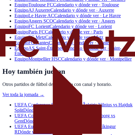
Equipo
Toulouse FC
Calendario y dónde ver · Toulouse
Equipo
AJ Auxerre
Calendario y dónde ver · Auxerre
Equipo
Le Havre AC
Calendario y dónde ver · Le Havre
Equipo
Angers SCO
Calendario y dónde ver · Angers
Equipo
FC Lorient
Calendario y dónde ver · Lorient
Equipo
Paris FC
Calendario y dónde ver · Paris
Equipo
FC Metz
Calendario y dónde ver · Metz
Equipo
FC Nantes
Calendario y dónde ver · Nantes
Equipo
AS Saint-Étienne
Calendario y dónde ver · Saint-
Étienne
Equipo
Montpellier HSC
Calendario y dónde ver · Montpellier
Hoy también juegan
Otros partidos de fútbol de la jornada con canal y horario.
Ver toda la jornada
→
UEFA Conference League · 19:00h
Žalgiris Vilnius vs Hajduk
Split
Dónde ver: canal y horario
UEFA Conference League · 19:00h
IFK Göteborg vs
Gent
Dónde ver: canal y horario
UEFA Europa League · 20:00h
FC Thun vs Víkingur
R
Dónde ver: canal y horario