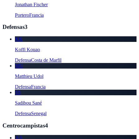
Jonathan Fischer
Portero
Francia
Defensas
3
KK
Koffi Kouao
Defensa
Costa de Marfil
MU
Matthieu Udol
Defensa
Francia
SS
Sadibou Sané
Defensa
Senegal
Centrocampistas
4
AA