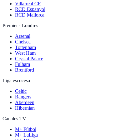
Villarreal CF
RCD Espanyol
RCD Mallorca
Premier · Londres
Arsenal
Chelsea
Tottenham
West Ham
Crystal Palace
Fulham
Brentford
Liga escocesa
Celtic
Rangers
Aberdeen
Hibernian
Canales TV
M+ Fútbol
M+ LaLiga