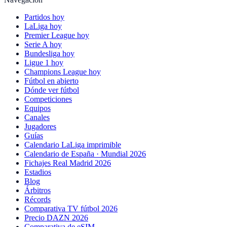
Partidos hoy
LaLiga hoy
Premier League hoy
Serie A hoy
Bundesliga hoy
Ligue 1 hoy
Champions League hoy
Fútbol en abierto
Dónde ver fútbol
Competiciones
Equipos
Canales
Jugadores
Guías
Calendario LaLiga imprimible
Calendario de España · Mundial 2026
Fichajes Real Madrid 2026
Estadios
Blog
Árbitros
Récords
Comparativa TV fútbol 2026
Precio DAZN 2026
Comparativa de eSIM