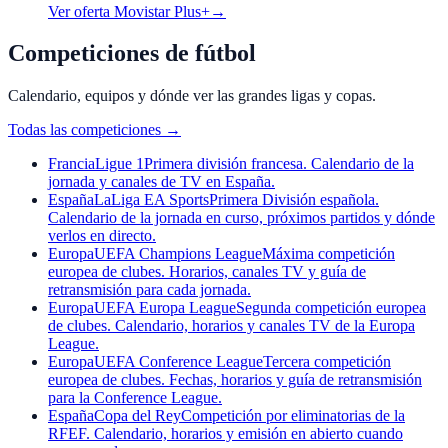
Ver oferta Movistar Plus+
→
Competiciones de fútbol
Calendario, equipos y dónde ver las grandes ligas y copas.
Todas las competiciones
→
Francia
Ligue 1
Primera división francesa. Calendario de la
jornada y canales de TV en España.
España
LaLiga EA Sports
Primera División española.
Calendario de la jornada en curso, próximos partidos y dónde
verlos en directo.
Europa
UEFA Champions League
Máxima competición
europea de clubes. Horarios, canales TV y guía de
retransmisión para cada jornada.
Europa
UEFA Europa League
Segunda competición europea
de clubes. Calendario, horarios y canales TV de la Europa
League.
Europa
UEFA Conference League
Tercera competición
europea de clubes. Fechas, horarios y guía de retransmisión
para la Conference League.
España
Copa del Rey
Competición por eliminatorias de la
RFEF. Calendario, horarios y emisión en abierto cuando