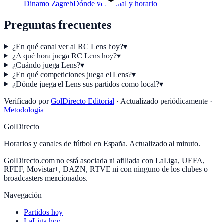
Dinamo Zagreb
Dónde ver: canal y horario
Preguntas frecuentes
¿En qué canal ver al RC Lens hoy?
▾
¿A qué hora juega RC Lens hoy?
▾
¿Cuándo juega Lens?
▾
¿En qué competiciones juega el Lens?
▾
¿Dónde juega el Lens sus partidos como local?
▾
Verificado por
GolDirecto Editorial
·
Actualizado periódicamente
·
Metodología
GolDirecto
Horarios y canales de fútbol en España. Actualizado al minuto.
GolDirecto.com no está asociada ni afiliada con LaLiga, UEFA,
RFEF, Movistar+, DAZN, RTVE ni con ninguno de los clubes o
broadcasters mencionados.
Navegación
Partidos hoy
LaLiga hoy