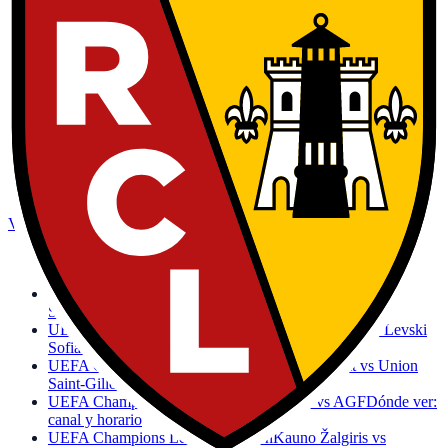
Equipo
Paris FC
Calendario y dónde ver · Paris
Equipo
FC Metz
Calendario y dónde ver · Metz
Equipo
FC Nantes
Calendario y dónde ver · Nantes
Equipo
AS Saint-Étienne
Calendario y dónde ver · Saint-
Étienne
Equipo
Montpellier HSC
Calendario y dónde ver · Montpellier
Hoy también juegan
Otros partidos de fútbol de la jornada con canal y horario.
Ver toda la jornada
→
UEFA Champions League · 18:00h
Górnik Zabrze vs
Fenerbahçe
Dónde ver: canal y horario
UEFA Champions League · 17:00h
Kairat vs Levski
Sofia
Dónde ver: canal y horario
UEFA Champions League · 17:00h
Kairat Almaty vs Levski
Sofia
Dónde ver: canal y horario
UEFA Champions League · 18:00h
Bodø / Glimt vs Union
Saint-Gilloise
Dónde ver: canal y horario
UEFA Champions League · 18:00h
Sabah vs AGF
Dónde ver:
canal y horario
UEFA Champions League · 19:00h
Kauno Žalgiris vs