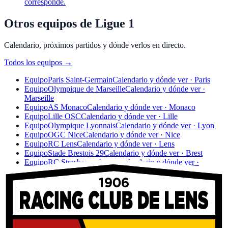
corresponde.
Otros equipos de Ligue 1
Calendario, próximos partidos y dónde verlos en directo.
Todos los equipos
→
Equipo
Paris Saint-Germain
Calendario y dónde ver · Paris
Equipo
Olympique de Marseille
Calendario y dónde ver ·
Marseille
Equipo
AS Monaco
Calendario y dónde ver · Monaco
Equipo
Lille OSC
Calendario y dónde ver · Lille
Equipo
Olympique Lyonnais
Calendario y dónde ver · Lyon
Equipo
OGC Nice
Calendario y dónde ver · Nice
Equipo
RC Lens
Calendario y dónde ver · Lens
Equipo
Stade Brestois 29
Calendario y dónde ver · Brest
Equipo
RC Strasbourg Alsace
Calendario y dónde ver ·
Strasbourg
Equipo
Stade Rennais FC
Calendario y dónde ver · Rennes
Equipo
Toulouse FC
Calendario y dónde ver · Toulouse
Equipo
AJ Auxerre
Calendario y dónde ver · Auxerre
Equipo
Le Havre AC
Calendario y dónde ver · Le Havre
Equipo
Angers SCO
Calendario y dónde ver · Angers
Equipo
FC Lorient
Calendario y dónde ver · Lorient