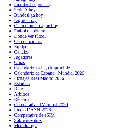
Premier League hoy
Serie A hoy
Bundesliga hoy
Ligue 1 hoy
Champions League hoy
Fútbol en abierto
Dónde ver fútbol
Competiciones
Equipos
Canales
Jugadores
Guías
Calendario LaLiga imprimible
Calendario de España · Mundial 2026
Fichajes Real Madrid 2026
Estadios
Blog
Árbitros
Récords
Comparativa TV fútbol 2026
Precio DAZN 2026
Comparativa de eSIM
Sobre nosotros
Metodología