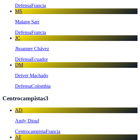
Defensa
Francia
MS
Malang Sarr
Defensa
Francia
JC
Jhoanner Chávez
Defensa
Ecuador
DM
Deiver Machado
Defensa
Colombia
Centrocampistas
3
AD
Andy Diouf
Centrocampista
Francia
AF