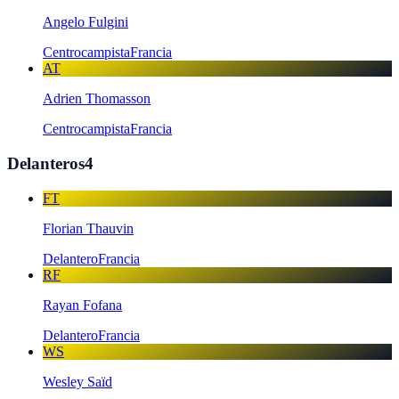
Angelo Fulgini
Centrocampista
Francia
AT
Adrien Thomasson
Centrocampista
Francia
Delanteros
4
FT
Florian Thauvin
Delantero
Francia
RF
Rayan Fofana
Delantero
Francia
WS
Wesley Saïd