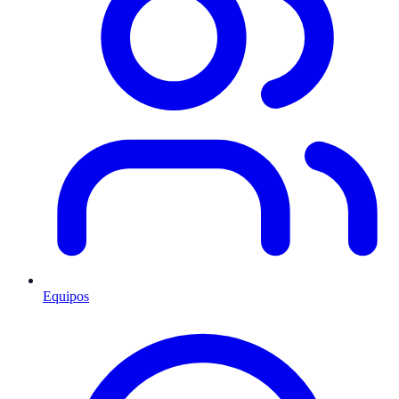
Equipos