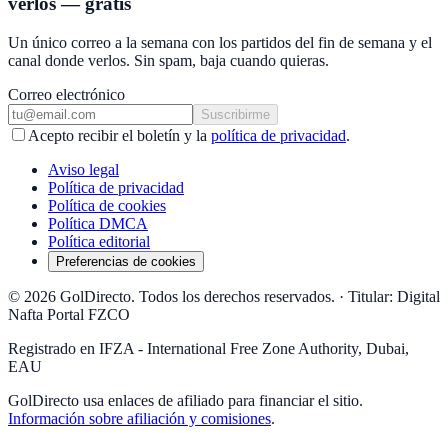
verlos — gratis
Un único correo a la semana con los partidos del fin de semana y el
canal donde verlos. Sin spam, baja cuando quieras.
Correo electrónico
Suscribirme
Acepto recibir el boletín y la
política de privacidad
.
Aviso legal
Política de privacidad
Política de cookies
Política DMCA
Política editorial
Preferencias de cookies
© 2026 GolDirecto. Todos los derechos reservados.
·
Titular: Digital
Nafta Portal FZCO
Registrado en IFZA - International Free Zone Authority, Dubai,
EAU
GolDirecto
usa enlaces de afiliado para financiar el sitio.
Información sobre afiliación y comisiones
.