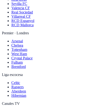
Sevilla FC
Valencia CF
Real Sociedad
Villarreal CF
RCD Espanyol
RCD Mallorca
Premier · Londres
Arsenal
Chelsea
Tottenham
West Ham
Crystal Palace
Fulham
Brentford
Liga escocesa
Celtic
Rangers
Aberdeen
Hibernian
Canales TV