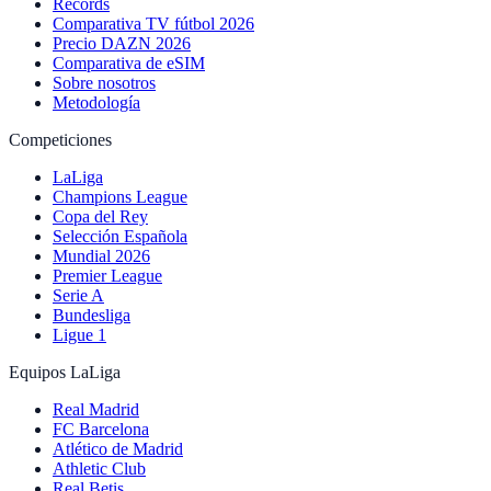
Récords
Comparativa TV fútbol 2026
Precio DAZN 2026
Comparativa de eSIM
Sobre nosotros
Metodología
Competiciones
LaLiga
Champions League
Copa del Rey
Selección Española
Mundial 2026
Premier League
Serie A
Bundesliga
Ligue 1
Equipos LaLiga
Real Madrid
FC Barcelona
Atlético de Madrid
Athletic Club
Real Betis