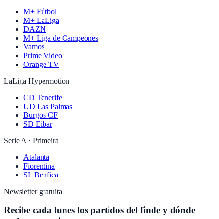
M+ Fútbol
M+ LaLiga
DAZN
M+ Liga de Campeones
Vamos
Prime Video
Orange TV
LaLiga Hypermotion
CD Tenerife
UD Las Palmas
Burgos CF
SD Eibar
Serie A · Primeira
Atalanta
Fiorentina
SL Benfica
Newsletter gratuita
Recibe cada lunes los partidos del finde y dónde