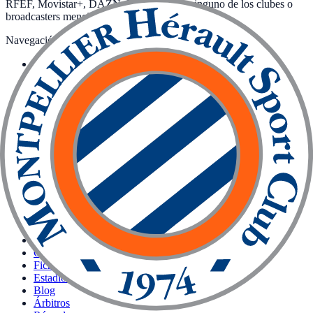
RFEF, Movistar+, DAZN, RTVE ni con ninguno de los clubes o
broadcasters mencionados.
Navegación
Partidos hoy
LaLiga hoy
Premier League hoy
Serie A hoy
Bundesliga hoy
Ligue 1 hoy
Champions League hoy
Fútbol en abierto
Dónde ver fútbol
Competiciones
Equipos
Canales
Jugadores
Guías
Calendario LaLiga imprimible
Calendario de España · Mundial 2026
Fichajes Real Madrid 2026
Estadios
Blog
Árbitros