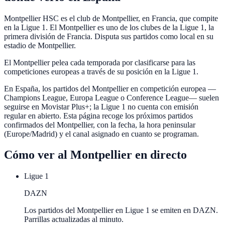
Montpellier HSC es el club de Montpellier, en Francia, que compite
en la Ligue 1. El Montpellier es uno de los clubes de la Ligue 1, la
primera división de Francia. Disputa sus partidos como local en su
estadio de Montpellier.
El Montpellier pelea cada temporada por clasificarse para las
competiciones europeas a través de su posición en la Ligue 1.
En España, los partidos del Montpellier en competición europea —
Champions League, Europa League o Conference League— suelen
seguirse en Movistar Plus+; la Ligue 1 no cuenta con emisión
regular en abierto. Esta página recoge los próximos partidos
confirmados del Montpellier, con la fecha, la hora peninsular
(Europe/Madrid) y el canal asignado en cuanto se programan.
Cómo ver al
Montpellier
en directo
Ligue 1
DAZN
Los partidos del Montpellier en Ligue 1 se emiten en DAZN.
Parrillas actualizadas al minuto.